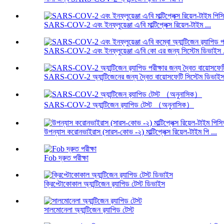
SARS-COV-2 এবং ইনফ্লুয়েঞ্জা এ/বি মাল্টিপ্লেক্স রিয়েল-টাইম ...
SARS-COV-2 এবং ইনফ্লুয়েঞ্জা এ/বি কো এর জন্য সিস্টেম ডিভাইস .
SARS-COV-2 অ্যান্টিজেনের জন্য দ্বৈত বায়োসফেটি সিস্টেম ডিভাইস 
SARS-COV-2 অ্যান্টিজেন র‌্যাপিড টেস্ট （অনুনাসিক）
উপন্যাস করোনভাইরাস (সারস-কোভ -২) মাল্টিপ্লেক্স রিয়েল-টাইম পি ...
Fob দ্রুত পরীক্ষা
ক্রিপ্টোকোকাল অ্যান্টিজেন র‌্যাপিড টেস্ট ডিভাইস
সালমোনেলা অ্যান্টিজেন র‌্যাপিড টেস্ট