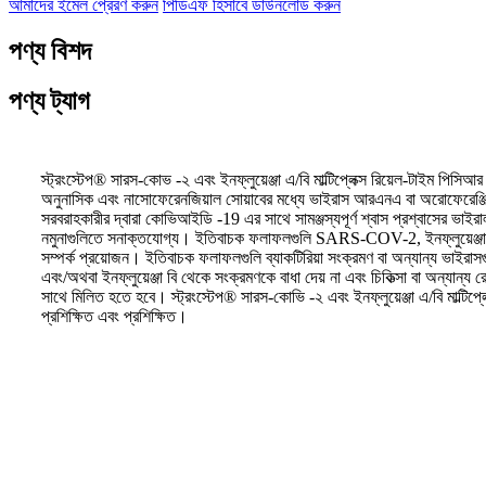
আমাদের ইমেল প্রেরণ করুন
পিডিএফ হিসাবে ডাউনলোড করুন
পণ্য বিশদ
পণ্য ট্যাগ
স্ট্রংস্টেপ® সারস-কোভ -২ এবং ইনফ্লুয়েঞ্জা এ/বি মাল্টিপ্লেক্স রিয়েল-টাইম প
অনুনাসিক এবং নাসোফেরেনজিয়াল সোয়াবের মধ্যে ভাইরাস আরএনএ বা অরোফেরেঞ্জিয়াল সোয
সরবরাহকারীর দ্বারা কোভিআইডি -19 এর সাথে সামঞ্জস্যপূর্ণ শ্বাস প্রশ্বাসের ভাইর
নমুনাগুলিতে সনাক্তযোগ্য। ইতিবাচক ফলাফলগুলি SARS-COV-2, ইনফ্লুয়েঞ্জা এ, এ
সম্পর্ক প্রয়োজন। ইতিবাচক ফলাফলগুলি ব্যাকটিরিয়া সংক্রমণ বা অন্যান্য ভাইরা
এবং/অথবা ইনফ্লুয়েঞ্জা বি থেকে সংক্রমণকে বাধা দেয় না এবং চিকিত্সা বা অন্যান্
সাথে মিলিত হতে হবে। স্ট্রংস্টেপ® সারস-কোভি -২ এবং ইনফ্লুয়েঞ্জা এ/বি মাল্টিপ্
প্রশিক্ষিত এবং প্রশিক্ষিত।