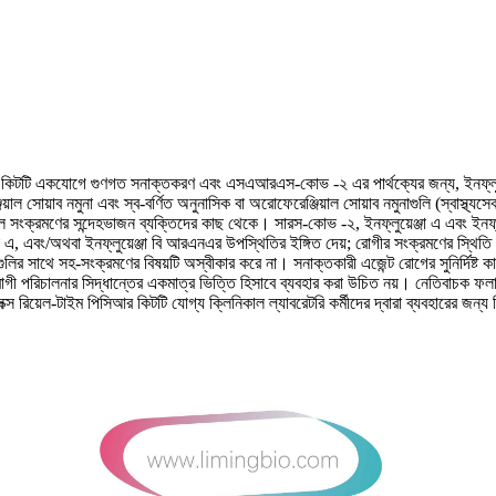
িসিআর কিটটি একযোগে গুণগত সনাক্তকরণ এবং এসএআরএস-কোভ -২ এর পার্থক্যের জন্য, ইনফ্লুয়ে
়াব নমুনা এবং স্ব-বর্ণিত অনুনাসিক বা অরোফেরেঞ্জিয়াল সোয়াব নমুনাগুলি (স্বাস্থ্যসেবা সরব
াল সংক্রমণের সন্দেহভাজন ব্যক্তিদের কাছ থেকে। সারস-কোভ -২, ইনফ্লুয়েঞ্জা এ এবং ইনফ্লু
বং/অথবা ইনফ্লুয়েঞ্জা বি আরএনএর উপস্থিতির ইঙ্গিত দেয়; রোগীর সংক্রমণের স্থিতি নির
সগুলির সাথে সহ-সংক্রমণের বিষয়টি অস্বীকার করে না। সনাক্তকারী এজেন্ট রোগের সুনির্দ
য রোগী পরিচালনার সিদ্ধান্তের একমাত্র ভিত্তি হিসাবে ব্যবহার করা উচিত নয়। নেতিবাচক ফল
লেক্স রিয়েল-টাইম পিসিআর কিটটি যোগ্য ক্লিনিকাল ল্যাবরেটরি কর্মীদের দ্বারা ব্যবহারের জ