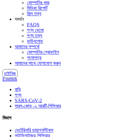
কোম্পানির খবর
মিডিয়া রিপোর্ট
শিল্প তথ্য
সমর্থন
FAQS
পণ্য ডেমো
পণ্য তথ্য
ডাউনলোড
আমাদের সম্পর্কে
কোম্পানির প্রোফাইল
শংসাপত্র
আমাদের সাথে যোগাযোগ করুন
চাইনিজ
English
বাড়ি
পণ্য
SARS-CoV-2
সারস-কোভ -২ আরটি-পিসিআর
বিভাগ
ভেটেরিনারি ডায়াগনস্টিকস
লাইফিলাইজড পিসিআর