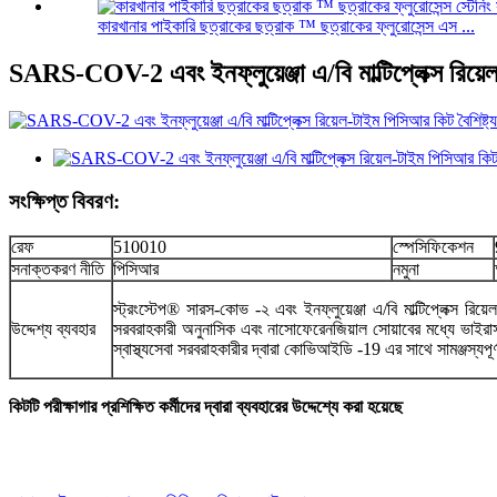
কারখানার পাইকারি ছত্রাকের ছত্রাক ™ ছত্রাকের ফ্লুরোসেন্স এস ...
SARS-COV-2 এবং ইনফ্লুয়েঞ্জা এ/বি মাল্টিপ্লেক্স রিয়
সংক্ষিপ্ত বিবরণ:
রেফ
510010
স্পেসিফিকেশন
সনাক্তকরণ নীতি
পিসিআর
নমুনা
স্ট্রংস্টেপ® সারস-কোভ -২ এবং ইনফ্লুয়েঞ্জা এ/বি মাল্টিপ্লেক্স
উদ্দেশ্য ব্যবহার
সরবরাহকারী অনুনাসিক এবং নাসোফেরেনজিয়াল সোয়াবের মধ্যে ভাইরাস আরএ
স্বাস্থ্যসেবা সরবরাহকারীর দ্বারা কোভিআইডি -19 এর সাথে সামঞ্জস্যপূ
কিটটি পরীক্ষাগার প্রশিক্ষিত কর্মীদের দ্বারা ব্যবহারের উদ্দেশ্যে করা হয়েছে