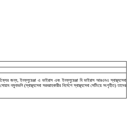
র জন্য, ইনফ্লুয়েঞ্জা এ ভাইরাস এবং ইনফ্লুয়েঞ্জা বি ভাইরাস আরএনএ স্বাস্থ্যসেবা
নমুনাগুলি (স্বাস্থ্যসেবা সরবরাহকারীর নির্দেশে স্বাস্থ্যসেবা সেটিংয়ে সংগৃহীত) তাদের