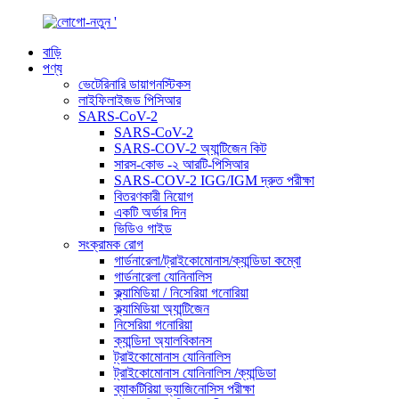
বাড়ি
পণ্য
ভেটেরিনারি ডায়াগনস্টিকস
লাইফিলাইজড পিসিআর
SARS-CoV-2
SARS-CoV-2
SARS-COV-2 অ্যান্টিজেন কিট
সারস-কোভ -২ আরটি-পিসিআর
SARS-COV-2 IGG/IGM দ্রুত পরীক্ষা
বিতরণকারী নিয়োগ
একটি অর্ডার দিন
ভিডিও গাইড
সংক্রামক রোগ
গার্ডনারেলা/ট্রাইকোমোনাস/ক্যান্ডিডা কম্বো
গার্ডনারেলা যোনিনালিস
ক্ল্যামিডিয়া / নিসেরিয়া গনোরিয়া
ক্ল্যামিডিয়া অ্যান্টিজেন
নিসেরিয়া গনোরিয়া
ক্যান্ডিদা অ্যালবিকানস
ট্রাইকোমোনাস যোনিনালিস
ট্রাইকোমোনাস যোনিনালিস /ক্যান্ডিডা
ব্যাকটিরিয়া ভ্যাজিনোসিস পরীক্ষা