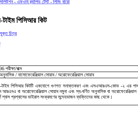
েল-টাইম পিসিআর কিট
96 পরীক্ষা/বাক্স
অনুনাসিক / নাসোফেরেঞ্জিয়াল সোয়াব / অরোফেরেঞ্জিয়াল সোয়াব
 রিয়েল-টাইম পিসিআর কিটটি একযোগে গুণগত সনাক্তকরণ এবং এসএআরএস-কোভ -২ এর পার্থক্যে
নএ বা অরোফেরেঞ্জিয়াল সোয়াব নমুনা এবং স্ব-বর্ণিত অনুনাসিক বা অরোফেরেঞ্জিয়াল সোয়াব 
র্ণ শ্বাস প্রশ্বাসের ভাইরাল সংক্রমণের সন্দেহভাজন ব্যক্তিদের কাছ থেকে।