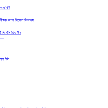
..
...