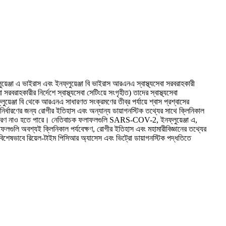
ঞ্জা এ ভাইরাস এবং ইনফ্লুয়েঞ্জা বি ভাইরাস আরএনএ স্বাস্থ্যসেবা সরবরাহকারী
রাহকারীর নির্দেশে স্বাস্থ্যসেবা সেটিংয়ে সংগৃহীত) তাদের স্বাস্থ্যসেবা
য়েঞ্জা বি থেকে আরএনএ সাধারণত সংক্রমণের তীব্র পর্যায়ে শ্বাস প্রশ্বাসের
্ধারণের জন্য রোগীর ইতিহাস এবং অন্যান্য ডায়াগনস্টিক তথ্যের সাথে ক্লিনিকাল
িষ্ট কারণ নাও হতে পারে। নেতিবাচক ফলাফলগুলি SARS-COV-2, ইনফ্লুয়েঞ্জা এ,
াফলগুলি অবশ্যই ক্লিনিকাল পর্যবেক্ষণ, রোগীর ইতিহাস এবং মহামারীবিজ্ঞানের তথ্যের
ন্য বিশেষভাবে রিয়েল-টাইম পিসিআর অ্যাসেস এবং ভিট্রো ডায়াগনস্টিক পদ্ধতিতে