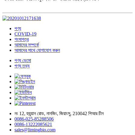
পণ্য
COVID-19
শংসাপত্র
আমাদের সম্পর্কে
আমাদের সাথে যোগাযোগ করুন
পণ্য ডেমো
পণ্য তথ্য
নং 12, হুয়ুয়ান রোড, নানজিং, জিয়াংসু, 210042 পিআর চীন
0086-025-85288506
0086-13222085621
sales@limingbio.com