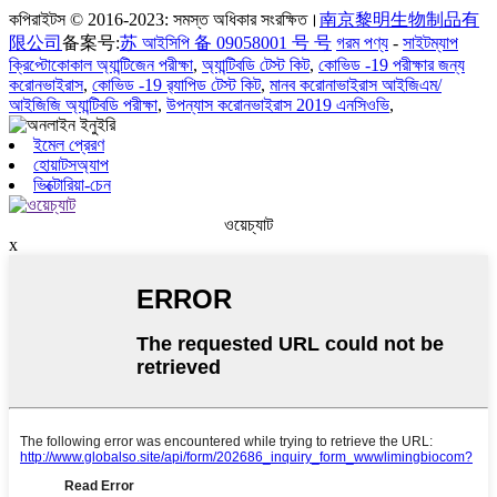
কপিরাইটস © 2016-2023: সমস্ত অধিকার সংরক্ষিত।
南京黎明生物制品有
限公司
备案号:
苏 আইসিপি 备 09058001 号 号
গরম পণ্য
-
সাইটম্যাপ
ক্রিপ্টোকোকাল অ্যান্টিজেন পরীক্ষা
,
অ্যান্টিবডি টেস্ট কিট
,
কোভিড -19 পরীক্ষার জন্য
করোনভাইরাস
,
কোভিড -19 র‌্যাপিড টেস্ট কিট
,
মানব করোনাভাইরাস আইজিএম/
আইজিজি অ্যান্টিবডি পরীক্ষা
,
উপন্যাস করোনভাইরাস 2019 এনসিওভি
,
ইমেল প্রেরণ
হোয়াটসঅ্যাপ
ভিক্টোরিয়া-চেন
ওয়েচ্যাট
x