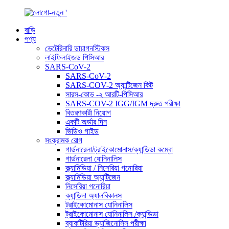
বাড়ি
পণ্য
ভেটেরিনারি ডায়াগনস্টিকস
লাইফিলাইজড পিসিআর
SARS-CoV-2
SARS-CoV-2
SARS-COV-2 অ্যান্টিজেন কিট
সারস-কোভ -২ আরটি-পিসিআর
SARS-COV-2 IGG/IGM দ্রুত পরীক্ষা
বিতরণকারী নিয়োগ
একটি অর্ডার দিন
ভিডিও গাইড
সংক্রামক রোগ
গার্ডনারেলা/ট্রাইকোমোনাস/ক্যান্ডিডা কম্বো
গার্ডনারেলা যোনিনালিস
ক্ল্যামিডিয়া / নিসেরিয়া গনোরিয়া
ক্ল্যামিডিয়া অ্যান্টিজেন
নিসেরিয়া গনোরিয়া
ক্যান্ডিদা অ্যালবিকানস
ট্রাইকোমোনাস যোনিনালিস
ট্রাইকোমোনাস যোনিনালিস /ক্যান্ডিডা
ব্যাকটিরিয়া ভ্যাজিনোসিস পরীক্ষা