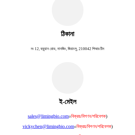
ঠিকানা
নং 12, হুয়ুয়ান রোড, নানজিং, জিয়াংসু, 210042 পিআর চীন
ই-মেইল
sales@limingbio.com
০
বিক্রয়/বিপণন/পরিবেশক
)
vickychen@limingbio.com
০
বিক্রয়/বিপণন/পরিবেশক
)