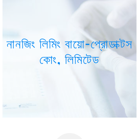
নানজিং লিমিং বায়ো-প্রোডাক্টস
কোং, লিমিটেড