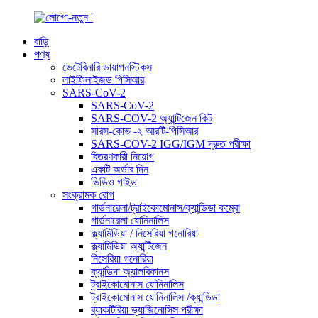
বাড়ি
পণ্য
ভেটেরিনারি ডায়াগনস্টিকস
লাইফিলাইজড পিসিআর
SARS-CoV-2
SARS-CoV-2
SARS-COV-2 অ্যান্টিজেন কিট
সারস-কোভ -২ আরটি-পিসিআর
SARS-COV-2 IGG/IGM দ্রুত পরীক্ষা
বিতরণকারী নিয়োগ
একটি অর্ডার দিন
ভিডিও গাইড
সংক্রামক রোগ
গার্ডনারেলা/ট্রাইকোমোনাস/ক্যান্ডিডা কম্বো
গার্ডনারেলা যোনিনালিস
ক্ল্যামিডিয়া / নিসেরিয়া গনোরিয়া
ক্ল্যামিডিয়া অ্যান্টিজেন
নিসেরিয়া গনোরিয়া
ক্যান্ডিদা অ্যালবিকানস
ট্রাইকোমোনাস যোনিনালিস
ট্রাইকোমোনাস যোনিনালিস /ক্যান্ডিডা
ব্যাকটিরিয়া ভ্যাজিনোসিস পরীক্ষা