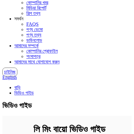
কোম্পানির খবর
মিডিয়া রিপোর্ট
শিল্প তথ্য
সমর্থন
FAQS
পণ্য ডেমো
পণ্য তথ্য
ডাউনলোড
আমাদের সম্পর্কে
কোম্পানির প্রোফাইল
শংসাপত্র
আমাদের সাথে যোগাযোগ করুন
চাইনিজ
English
বাড়ি
ভিডিও গাইড
ভিডিও গাইড
লি মিং বায়ো ভিডিও গাইড