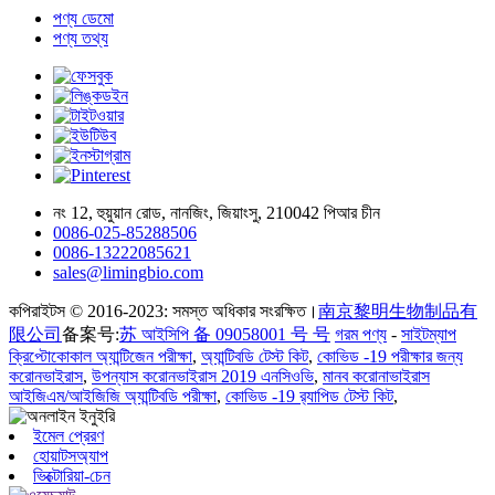
পণ্য ডেমো
পণ্য তথ্য
নং 12, হুয়ুয়ান রোড, নানজিং, জিয়াংসু, 210042 পিআর চীন
0086-025-85288506
0086-13222085621
sales@limingbio.com
কপিরাইটস © 2016-2023: সমস্ত অধিকার সংরক্ষিত।
南京黎明生物制品有
限公司
备案号:
苏 আইসিপি 备 09058001 号 号
গরম পণ্য
-
সাইটম্যাপ
ক্রিপ্টোকোকাল অ্যান্টিজেন পরীক্ষা
,
অ্যান্টিবডি টেস্ট কিট
,
কোভিড -19 পরীক্ষার জন্য
করোনভাইরাস
,
উপন্যাস করোনভাইরাস 2019 এনসিওভি
,
মানব করোনাভাইরাস
আইজিএম/আইজিজি অ্যান্টিবডি পরীক্ষা
,
কোভিড -19 র‌্যাপিড টেস্ট কিট
,
ইমেল প্রেরণ
হোয়াটসঅ্যাপ
ভিক্টোরিয়া-চেন